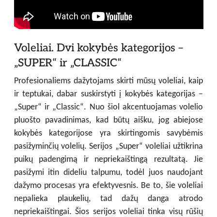
Voleliai. Dvi kokybės kategorijos –
„SUPER“ ir „CLASSIC“
Profesionaliems dažytojams skirti mūsų voleliai, kaip
ir teptukai, dabar suskirstyti į kokybės kategorijas –
„Super“ ir „Classic“. Nuo šiol akcentuojamas volelio
pluošto pavadinimas, kad būtų aišku, jog abiejose
kokybės kategorijose yra skirtingomis savybėmis
pasižyminčių volelių. Serijos „Super“ voleliai užtikrina
puikų padengimą ir nepriekaištingą rezultatą. Jie
pasižymi itin dideliu talpumu, todėl juos naudojant
dažymo procesas yra efektyvesnis. Be to, šie voleliai
nepalieka plaukelių, tad dažų danga atrodo
nepriekaištingai. Šios serijos voleliai tinka visų rūšių