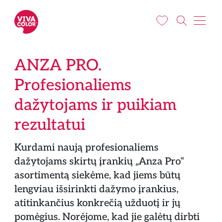
Pereiti į pagrindinį turinį
ANZA PRO.
Profesionaliems
dažytojams ir puikiam
rezultatui
Kurdami naują profesionaliems
dažytojams skirtų įrankių „Anza Pro“
asortimentą siekėme, kad jiems būtų
lengviau išsirinkti dažymo įrankius,
atitinkančius konkrečią užduotį ir jų
pomėgius. Norėjome, kad jie galėtų dirbti