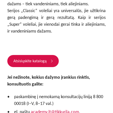
dažams – tiek vandeniniams, tiek aliejiniams.
Serijos „Classic“ voleliai yra universalūs, jie užtikrina
gerą padengimą ir gerą rezultatą. Kaip ir serijos
„Super“ voleliai, jie vienodai gerai tinka ir aliejiniams,
ir vandeniniams dažams.
Atsisiųskite katalogą
Jei nežinote, kokius dažymo įrankius rinktis,
konsultuotis galite:
paskambinę į nemokamą konsultacijų liniją 8 800
00018 (I–V, 8–17 val.)
el. paštu
academy.lt@tikkurila.com
.