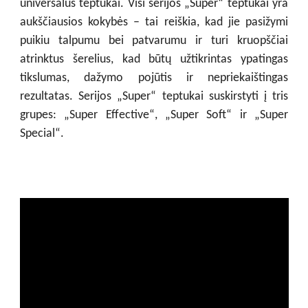
universalūs teptukai. Visi serijos „Super“ teptukai yra
aukščiausios kokybės – tai reiškia, kad jie pasižymi
puikiu talpumu bei patvarumu ir turi kruopščiai
atrinktus šerelius, kad būtų užtikrintas ypatingas
tikslumas, dažymo pojūtis ir nepriekaištingas
rezultatas. Serijos „Super“ teptukai suskirstyti į tris
grupes: „Super Effective“, „Super Soft“ ir „Super
Special“.