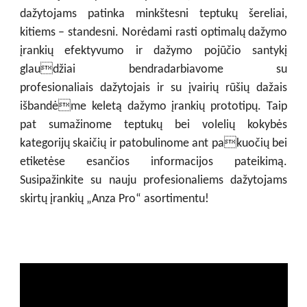
dažytojams patinka minkštesni teptukų šereliai,
kitiems – standesni. Norėdami rasti optimalų dažymo
įrankių efektyvumo ir dažymo pojūčio santykį
glaudžiai bendradarbiavome su
profesionaliais dažytojais ir su įvairių rūšių dažais
išbandėme keletą dažymo įrankių prototipų. Taip
pat sumažinome teptukų bei volelių kokybės
kategorijų skaičių ir patobulinome ant pakuočių bei
etiketėse esančios informacijos pateikimą.
Susipažinkite su nauju profesionaliems dažytojams
skirtų įrankių „Anza Pro“ asortimentu!