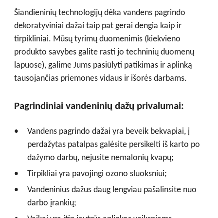
Šiandieninių technologijų dėka vandens pagrindo
dekoratyviniai dažai taip pat gerai dengia kaip ir
tirpikliniai. Mūsų tyrimų duomenimis (kiekvieno
produkto savybes galite rasti jo techninių duomenų
lapuose), galime Jums pasiūlyti patikimas ir aplinką
tausojančias priemones vidaus ir išorės darbams.
Pagrindiniai vandeninių dažų privalumai:
Vandens pagrindo dažai yra beveik bekvapiai, į
perdažytas patalpas galėsite persikelti iš karto po
dažymo darbų, nejusite nemalonių kvapų;
Tirpikliai yra pavojingi ozono sluoksniui;
Vandeninius dažus daug lengviau pašalinsite nuo
darbo įrankių;