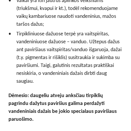
Vaikai yra itin jautrūs aplinkos veiksniams
(triukšmui, kvapui ir kt.), todėl rekomenduojame
vaikų kambariuose naudoti vandeninius, mažos
taršos dažus;
Tirpikliniuose dažuose terpė yra vaitspiritas,
vandeniniuose dažuose – vanduo. Užtepus dažus
ant paviršiaus vaitspiritas/vanduo išgaruoja, dažai
(t.y. pigmentas ir rišiklis) susitraukia ir sukimba su
paviršiumi. Taigi, galutinis rezultatas praktiškai
nesiskiria, o vandeniniais dažais dirbti daug
saugiau.
Dėmesio: daugeliu atveju anksčiau tirpiklių
pagrindu dažytus paviršius galima perdažyti
vandeniniais dažais be jokio specialaus paviršiaus
paruošimo.