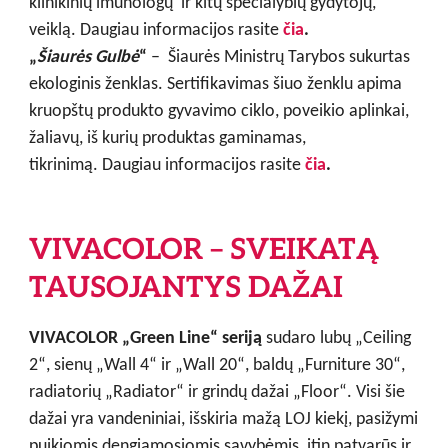
klinikinių imunologų ir kitų specialybių gydytojų,
veiklą. Daugiau informacijos rasite
čia
.
„
Šiaurės Gulbė
“
– Šiaurės Ministrų Tarybos sukurtas
ekologinis ženklas. Sertifikavimas šiuo ženklu apima
kruopštų produkto gyvavimo ciklo, poveikio aplinkai,
žaliavų, iš kurių produktas gaminamas,
tikrinimą. Daugiau informacijos rasite
čia
.
VIVACOLOR – SVEIKATĄ
TAUSOJANTYS DAŽAI
VIVACOLOR
„
Green Line
“
seriją
sudaro
lubų
„
Ceiling
2
“
, sienų
„
Wall 4
“
ir
„
Wall 20
“
, baldų
„
Furniture 30
“
,
radiatorių
„
Radiator
“
ir grindų dažai
„
Floor
“
. Visi šie
dažai yra vandeniniai, išskiria mažą LOJ kiekį, pasižymi
puikiomis dengiamosiomis savybėmis, itin patvarūs ir