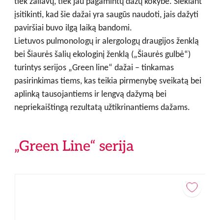
tiek žaliavų, tiek jau pagamintų dažų kokybė. Siekiant
įsitikinti, kad šie dažai yra saugūs naudoti, jais dažyti
paviršiai buvo ilgą laiką bandomi.
Lietuvos pulmonologų ir alergologų draugijos ženklą
bei Šiaurės šalių ekologinį ženklą („Šiaurės gulbė“)
turintys serijos „Green line“ dažai – tinkamas
pasirinkimas tiems, kas teikia pirmenybę sveikatą bei
aplinką tausojantiems ir lengvą dažymą bei
nepriekaištingą rezultatą užtikrinantiems dažams.
„Green Line“ serija