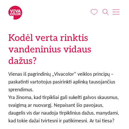
Pereiti į pagrindinį turinį
Kodėl verta rinktis
vandeninius vidaus
dažus?
Vienas iš pagrindinių
„Vivacolor“
veiklos principų –
paskatinti vartotojus pasirinkti aplinką tausojančius
sprendimus.
Yra žinoma, kad tirpikliai gali sukelti galvos skausmus,
svaigimą ar nuovargį. Nepaisant šio pavojaus,
daugelis vis dar naudoja tirpiklinius dažus, manydami,
kad tokie dažai tvirtesni ir patikimesni. Ar tai tiesa?