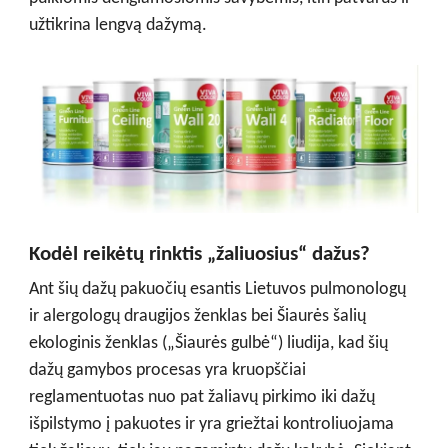
užtikrina lengvą dažymą.
Kodėl reikėtų rinktis „žaliuosius“ dažus?
Ant šių dažų pakuočių esantis Lietuvos pulmonologų
ir alergologų draugijos ženklas bei Šiaurės šalių
ekologinis ženklas („Šiaurės gulbė“) liudija, kad šių
dažų gamybos procesas yra kruopščiai
reglamentuotas nuo pat žaliavų pirkimo iki dažų
išpilstymo į pakuotes ir yra griežtai kontroliuojama