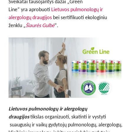
Sveikatai tausojantys dažai
„
Green
Line
“
yra aprobuoti
Lietuvos pulmonologų ir
alergologų draugijos
bei sertifikuoti ekologiniu
ženklu
„
Šiaurės Gulbė
“.
Lietuvos pulmonologų ir alergologų
draugijos
tikslas organizuoti, skatinti ir vystyti
suaugusių ir vaikų gydytojų pulmonologų, alergologų,