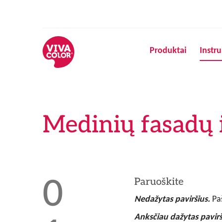
Produktai
Instru
Medinių fasadų 
Paruoškite
Nedažytas paviršius.
Paš
Anksčiau dažytas pavir