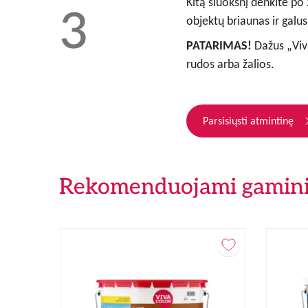
Kitą sluoksnį denkite po
objektų briaunas ir galus
PATARIMAS!
Dažus „Viv
rudos arba žalios.
Parsisiųsti atmintinę
Rekomenduojami gamini