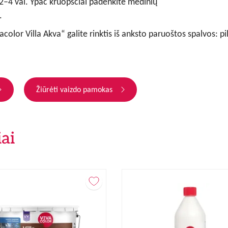
 2–4 val. Ypač kruopščiai padenkite medinių
.
acolor Villa Akva“
galite rinktis iš anksto paruoštos spalvos: p
Žiūrėti vaizdo pamokas
ai