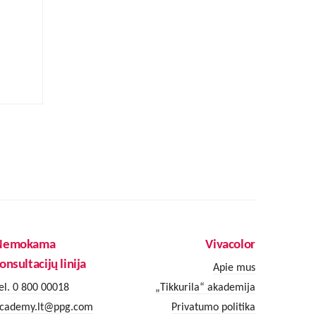
Nemokama
Vivacolor
onsultacijų linija
Apie mus
el. 0 800 00018
„Tikkurila“ akademija
cademy.lt@ppg.com
Privatumo politika