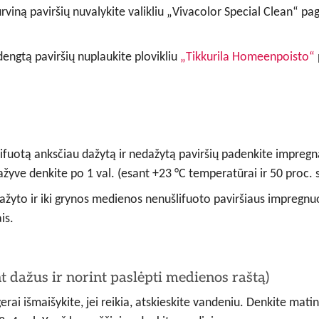
rviną paviršių nuvalykite valikliu „Vivacolor Special Clean“ paga
engtą paviršių nuplaukite plovikliu
„Tikkurila Homeenpoisto“
ifuotą anksčiau dažytą ir nedažytą paviršių padenkite impregn
ažyve denkite po 1 val. (esant +23 °C temperatūrai ir 50 proc. 
žyto ir iki grynos medienos nenušlifuoto paviršiaus impregnuoti
is.
 dažus ir norint paslėpti medienos raštą)
ai išmaišykite, jei reikia, atskieskite vandeniu. Denkite matini