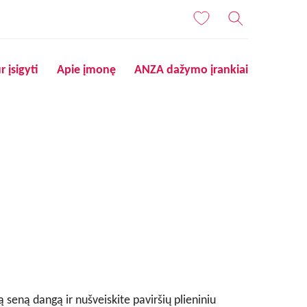
r įsigyti
Apie įmonę
ANZA dažymo įrankiai
ą seną dangą ir nušveiskite paviršių plieniniu