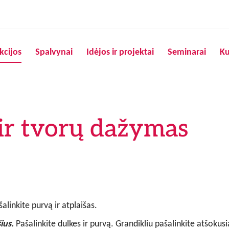
Pereiti į pagrindinį turinį
kcijos
Spalvynai
Idėjos ir projektai
Seminarai
Ku
ir tvorų dažymas
alinkite purvą ir atplaišas.
šius.
Pašalinkite dulkes ir purvą. Grandikliu pašalinkite atšokusi