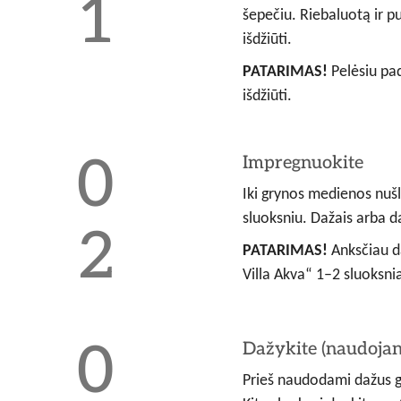
šepečiu. Riebaluotą ir pu
išdžiūti.
PATARIMAS!
Pelėsiu pad
išdžiūti.
Impregnuokite
Iki grynos medienos nušl
sluoksniu. Dažais arba d
PATARIMAS!
Anksčiau da
Villa Akva“ 1–2 sluoksnia
Dažykite (naudojant
Prieš naudodami dažus ger