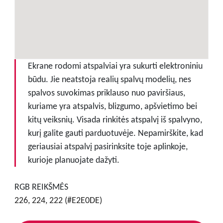
Ekrane rodomi atspalviai yra sukurti elektroniniu
būdu. Jie neatstoja realių spalvų modelių, nes
spalvos suvokimas priklauso nuo paviršiaus,
kuriame yra atspalvis, blizgumo, apšvietimo bei
kitų veiksnių. Visada rinkitės atspalvį iš spalvyno,
kurį galite gauti parduotuvėje. Nepamirškite, kad
geriausiai atspalvį pasirinksite toje aplinkoje,
kurioje planuojate dažyti.
RGB REIKŠMĖS
226, 224, 222 (#E2E0DE)