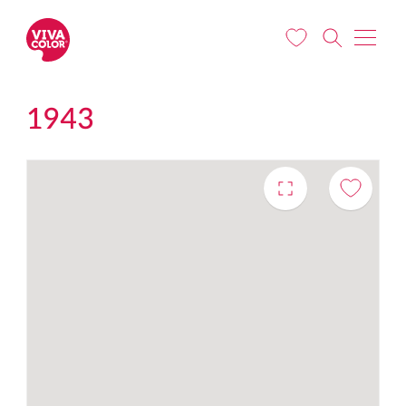
Pereiti į pagrindinį turinį
1943