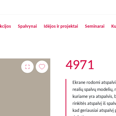
Pereiti į pagrindinį turinį
kcijos
Spalvynai
Idėjos ir projektai
Seminarai
Ku
4971
Ekrane rodomi atspalvia
realių spalvų modelių, 
kuriame yra atspalvis, 
rinkitės atspalvį iš spa
kad geriausiai atspalvį 