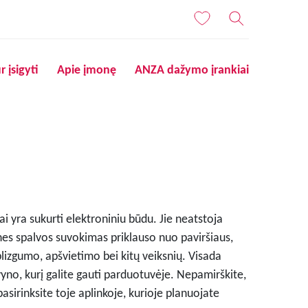
r įsigyti
Apie įmonę
ANZA dažymo įrankiai
i yra sukurti elektroniniu būdu. Jie neatstoja
nes spalvos suvokimas priklauso nuo paviršiaus,
blizgumo, apšvietimo bei kitų veiksnių. Visada
lvyno, kurį galite gauti parduotuvėje. Nepamirškite,
pasirinksite toje aplinkoje, kurioje planuojate