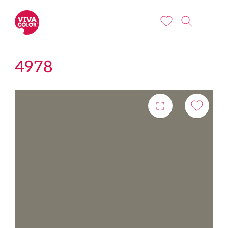
Pereiti į pagrindinį turinį
4978