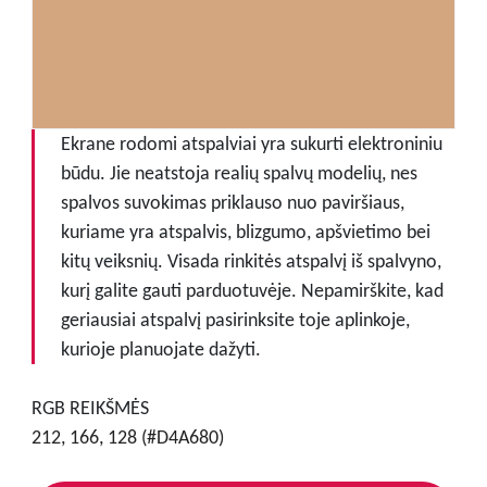
Ekrane rodomi atspalviai yra sukurti elektroniniu
būdu. Jie neatstoja realių spalvų modelių, nes
spalvos suvokimas priklauso nuo paviršiaus,
kuriame yra atspalvis, blizgumo, apšvietimo bei
kitų veiksnių. Visada rinkitės atspalvį iš spalvyno,
kurį galite gauti parduotuvėje. Nepamirškite, kad
geriausiai atspalvį pasirinksite toje aplinkoje,
kurioje planuojate dažyti.
RGB REIKŠMĖS
212, 166, 128 (#D4A680)