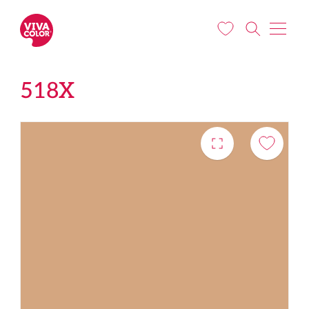
Pereiti į pagrindinį turinį
518X