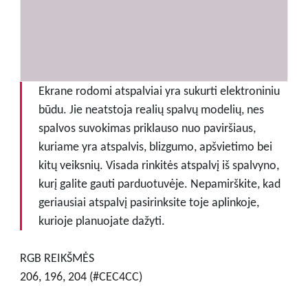
Ekrane rodomi atspalviai yra sukurti elektroniniu
būdu. Jie neatstoja realių spalvų modelių, nes
spalvos suvokimas priklauso nuo paviršiaus,
kuriame yra atspalvis, blizgumo, apšvietimo bei
kitų veiksnių. Visada rinkitės atspalvį iš spalvyno,
kurį galite gauti parduotuvėje. Nepamirškite, kad
geriausiai atspalvį pasirinksite toje aplinkoje,
kurioje planuojate dažyti.
RGB REIKŠMĖS
206, 196, 204 (#CEC4CC)