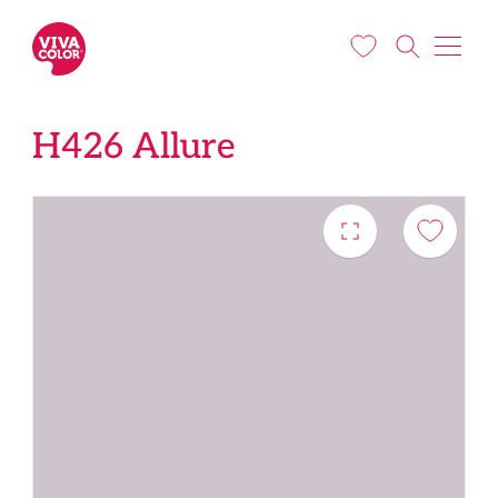
Pereiti į pagrindinį turinį
H426 Allure