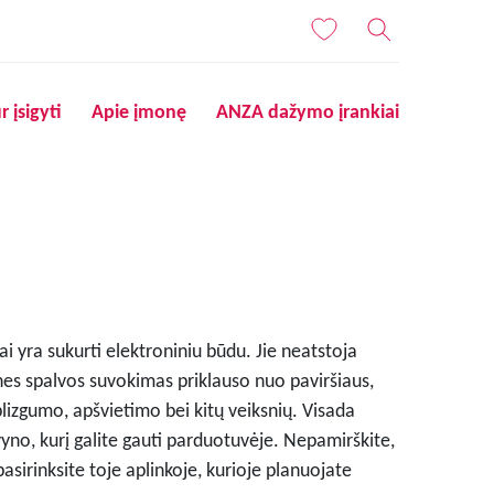
r įsigyti
Apie įmonę
ANZA dažymo įrankiai
i yra sukurti elektroniniu būdu. Jie neatstoja
nes spalvos suvokimas priklauso nuo paviršiaus,
blizgumo, apšvietimo bei kitų veiksnių. Visada
lvyno, kurį galite gauti parduotuvėje. Nepamirškite,
pasirinksite toje aplinkoje, kurioje planuojate