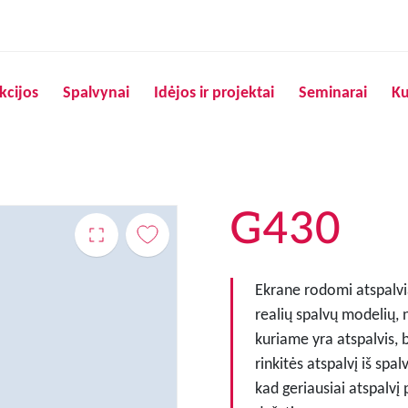
Pereiti į pagrindinį turinį
kcijos
Spalvynai
Idėjos ir projektai
Seminarai
Ku
G430
Ekrane rodomi atspalvia
realių spalvų modelių, 
kuriame yra atspalvis, 
rinkitės atspalvį iš spa
kad geriausiai atspalvį 