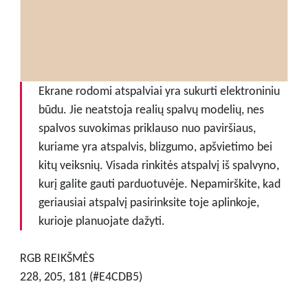
Ekrane rodomi atspalviai yra sukurti elektroniniu
būdu. Jie neatstoja realių spalvų modelių, nes
spalvos suvokimas priklauso nuo paviršiaus,
kuriame yra atspalvis, blizgumo, apšvietimo bei
kitų veiksnių. Visada rinkitės atspalvį iš spalvyno,
kurį galite gauti parduotuvėje. Nepamirškite, kad
geriausiai atspalvį pasirinksite toje aplinkoje,
kurioje planuojate dažyti.
RGB REIKŠMĖS
228, 205, 181 (#E4CDB5)