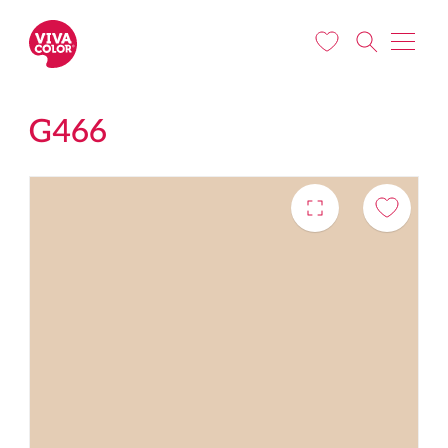
Pereiti į pagrindinį turinį
G466