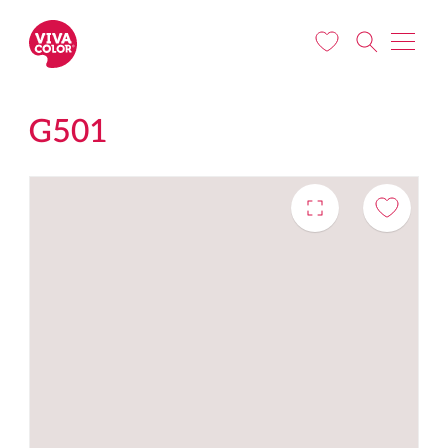
Pereiti į pagrindinį turinį
G501