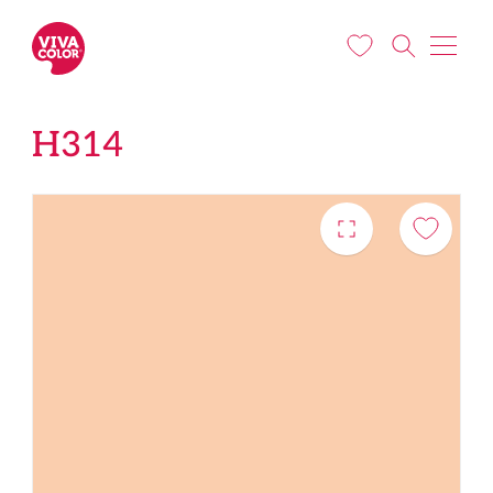
Pereiti į pagrindinį turinį
H314