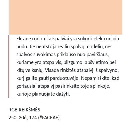
Ekrane rodomi atspalviai yra sukurti elektroniniu
būdu. Jie neatstoja realių spalvų modelių, nes
spalvos suvokimas priklauso nuo paviršiaus,
kuriame yra atspalvis, blizgumo, apšvietimo bei
kitų veiksnių. Visada rinkitės atspalvį iš spalvyno,
kurį galite gauti parduotuvėje. Nepamirškite, kad
geriausiai atspalvį pasirinksite toje aplinkoje,
kurioje planuojate dažyti.
RGB REIKŠMĖS
250, 206, 174 (#FACEAE)