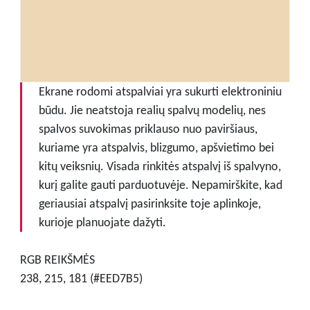
Ekrane rodomi atspalviai yra sukurti elektroniniu
būdu. Jie neatstoja realių spalvų modelių, nes
spalvos suvokimas priklauso nuo paviršiaus,
kuriame yra atspalvis, blizgumo, apšvietimo bei
kitų veiksnių. Visada rinkitės atspalvį iš spalvyno,
kurį galite gauti parduotuvėje. Nepamirškite, kad
geriausiai atspalvį pasirinksite toje aplinkoje,
kurioje planuojate dažyti.
RGB REIKŠMĖS
238, 215, 181 (#EED7B5)