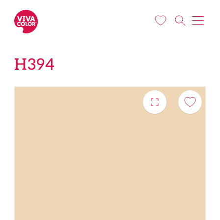
Pereiti į pagrindinį turinį
H394