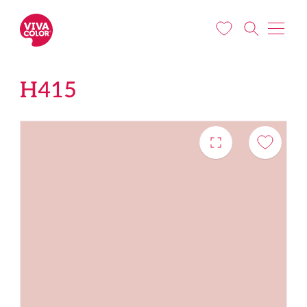
Pereiti į pagrindinį turinį
H415