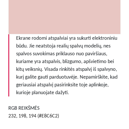
Ekrane rodomi atspalviai yra sukurti elektroniniu
būdu. Jie neatstoja realių spalvų modelių, nes
spalvos suvokimas priklauso nuo paviršiaus,
kuriame yra atspalvis, blizgumo, apšvietimo bei
kitų veiksnių. Visada rinkitės atspalvį iš spalvyno,
kurį galite gauti parduotuvėje. Nepamirškite, kad
geriausiai atspalvį pasirinksite toje aplinkoje,
kurioje planuojate dažyti.
RGB REIKŠMĖS
232, 198, 194 (#E8C6C2)