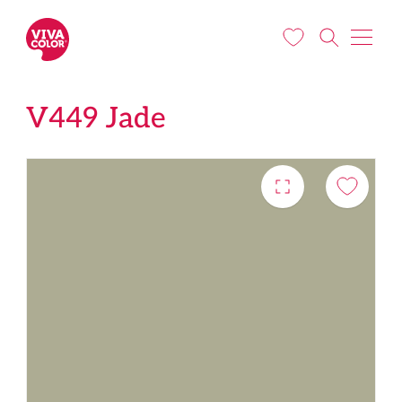
Pereiti į pagrindinį turinį
V449 Jade