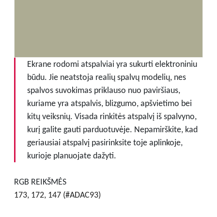
Ekrane rodomi atspalviai yra sukurti elektroniniu
būdu. Jie neatstoja realių spalvų modelių, nes
spalvos suvokimas priklauso nuo paviršiaus,
kuriame yra atspalvis, blizgumo, apšvietimo bei
kitų veiksnių. Visada rinkitės atspalvį iš spalvyno,
kurį galite gauti parduotuvėje. Nepamirškite, kad
geriausiai atspalvį pasirinksite toje aplinkoje,
kurioje planuojate dažyti.
RGB REIKŠMĖS
173, 172, 147 (#ADAC93)