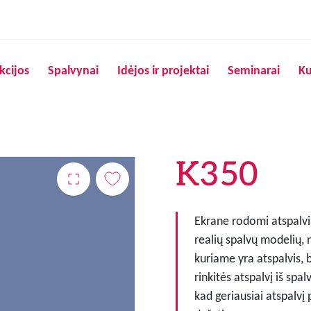
Pereiti į pagrindinį turinį
kcijos
Spalvynai
Idėjos ir projektai
Seminarai
Ku
K350
Ekrane rodomi atspalvia
realių spalvų modelių, 
kuriame yra atspalvis, 
rinkitės atspalvį iš spa
kad geriausiai atspalvį 