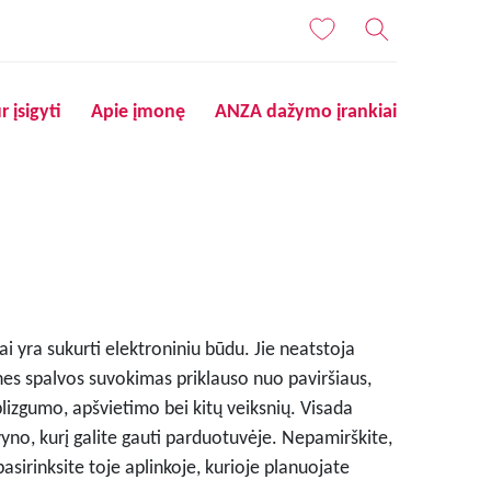
r įsigyti
Apie įmonę
ANZA dažymo įrankiai
i yra sukurti elektroniniu būdu. Jie neatstoja
nes spalvos suvokimas priklauso nuo paviršiaus,
blizgumo, apšvietimo bei kitų veiksnių. Visada
lvyno, kurį galite gauti parduotuvėje. Nepamirškite,
pasirinksite toje aplinkoje, kurioje planuojate