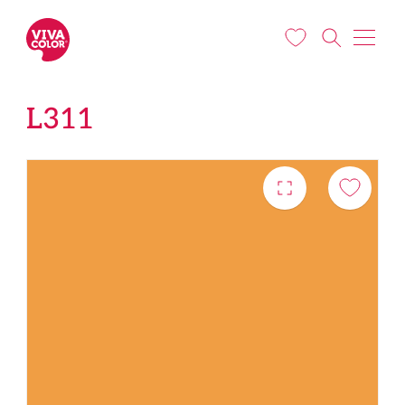
Pereiti į pagrindinį turinį
L311