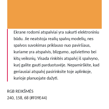
Ekrane rodomi atspalviai yra sukurti elektroniniu
būdu. Jie neatstoja realių spalvų modelių, nes
spalvos suvokimas priklauso nuo paviršiaus,
kuriame yra atspalvis, blizgumo, apšvietimo bei
kitų veiksnių. Visada rinkitės atspalvį iš spalvyno,
kurį galite gauti parduotuvėje. Nepamirškite, kad
geriausiai atspalvį pasirinksite toje aplinkoje,
kurioje planuojate dažyti.
RGB REIKŠMĖS
240, 158, 68 (#F09E44)