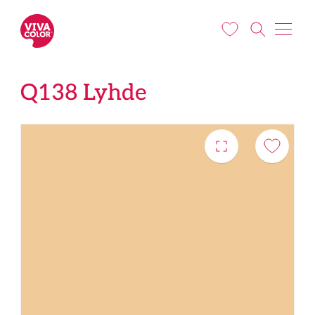
Pereiti į pagrindinį turinį
Q138 Lyhde