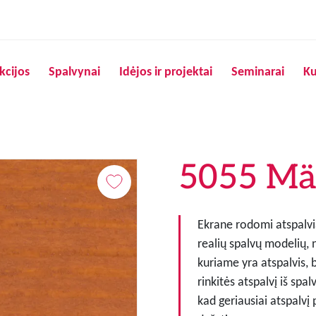
Pereiti į pagrindinį turinį
kcijos
Spalvynai
Idėjos ir projektai
Seminarai
Ku
5055 Mä
Ekrane rodomi atspalvia
realių spalvų modelių, 
kuriame yra atspalvis, 
rinkitės atspalvį iš spa
kad geriausiai atspalvį 