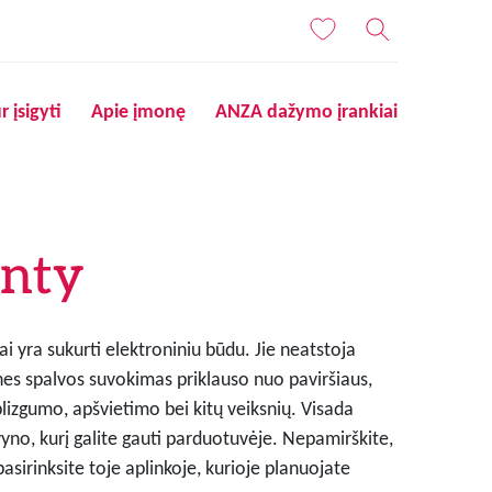
r įsigyti
Apie įmonę
ANZA dažymo įrankiai
nty
i yra sukurti elektroniniu būdu. Jie neatstoja
nes spalvos suvokimas priklauso nuo paviršiaus,
blizgumo, apšvietimo bei kitų veiksnių. Visada
lvyno, kurį galite gauti parduotuvėje. Nepamirškite,
pasirinksite toje aplinkoje, kurioje planuojate