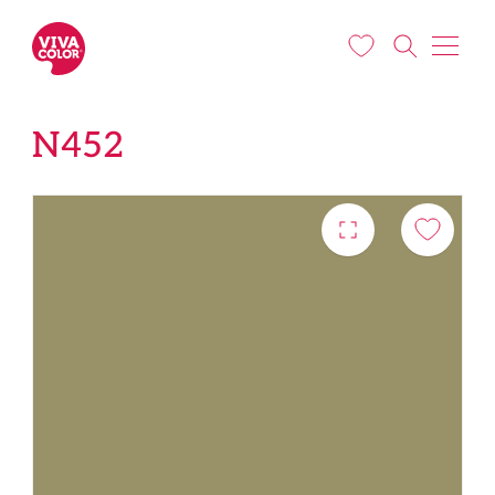
Pereiti į pagrindinį turinį
N452