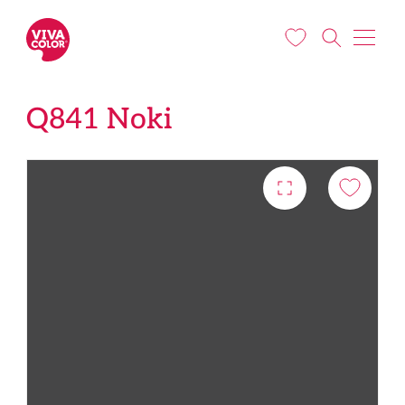
Pereiti į pagrindinį turinį
Q841 Noki