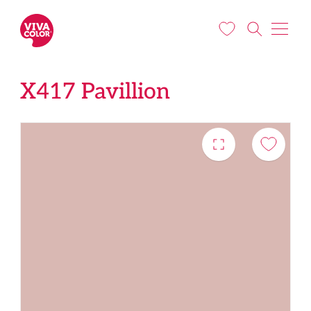
Pereiti į pagrindinį turinį
X417 Pavillion