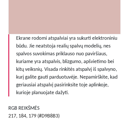
Ekrane rodomi atspalviai yra sukurti elektroniniu
būdu. Jie neatstoja realių spalvų modelių, nes
spalvos suvokimas priklauso nuo paviršiaus,
kuriame yra atspalvis, blizgumo, apšvietimo bei
kitų veiksnių. Visada rinkitės atspalvį iš spalvyno,
kurį galite gauti parduotuvėje. Nepamirškite, kad
geriausiai atspalvį pasirinksite toje aplinkoje,
kurioje planuojate dažyti.
RGB REIKŠMĖS
217, 184, 179 (#D9B8B3)