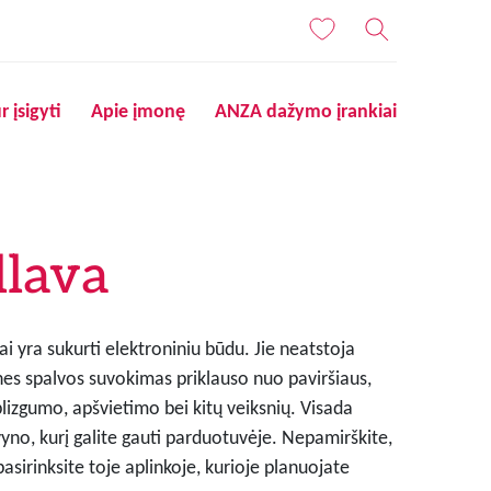
r įsigyti
Apie įmonę
ANZA dažymo įrankiai
llava
i yra sukurti elektroniniu būdu. Jie neatstoja
nes spalvos suvokimas priklauso nuo paviršiaus,
blizgumo, apšvietimo bei kitų veiksnių. Visada
lvyno, kurį galite gauti parduotuvėje. Nepamirškite,
pasirinksite toje aplinkoje, kurioje planuojate