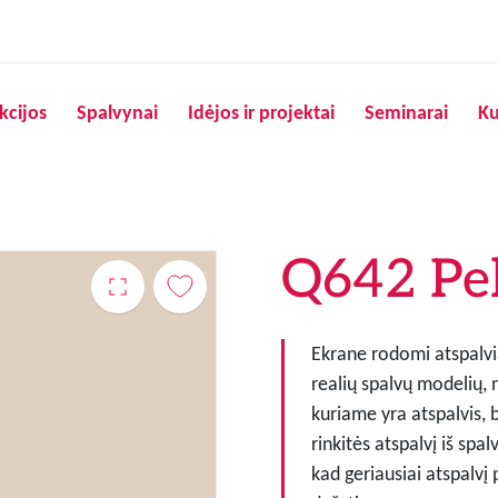
Pereiti į pagrindinį turinį
kcijos
Spalvynai
Idėjos ir projektai
Seminarai
Ku
Q642 Pe
Ekrane rodomi atspalvia
realių spalvų modelių, 
kuriame yra atspalvis, 
rinkitės atspalvį iš spa
kad geriausiai atspalvį 