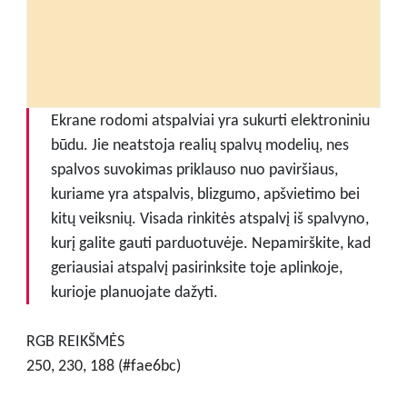
Ekrane rodomi atspalviai yra sukurti elektroniniu
būdu. Jie neatstoja realių spalvų modelių, nes
spalvos suvokimas priklauso nuo paviršiaus,
kuriame yra atspalvis, blizgumo, apšvietimo bei
kitų veiksnių. Visada rinkitės atspalvį iš spalvyno,
kurį galite gauti parduotuvėje. Nepamirškite, kad
geriausiai atspalvį pasirinksite toje aplinkoje,
kurioje planuojate dažyti.
RGB REIKŠMĖS
250, 230, 188 (#fae6bc)