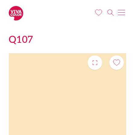
Pereiti į pagrindinį turinį
Q107