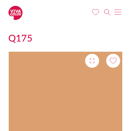
Pereiti į pagrindinį turinį
Q175