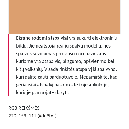
Ekrane rodomi atspalviai yra sukurti elektroniniu
būdu. Jie neatstoja realių spalvų modelių, nes
spalvos suvokimas priklauso nuo paviršiaus,
kuriame yra atspalvis, blizgumo, apšvietimo bei
kitų veiksnių. Visada rinkitės atspalvį iš spalvyno,
kurį galite gauti parduotuvėje. Nepamirškite, kad
geriausiai atspalvį pasirinksite toje aplinkoje,
kurioje planuojate dažyti.
RGB REIKŠMĖS
220, 159, 111 (#dc9f6f)