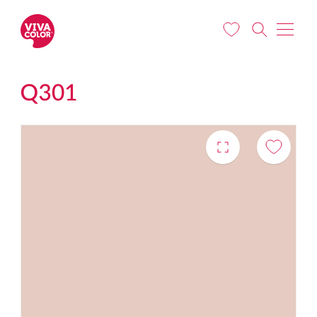
Pereiti į pagrindinį turinį
Q301