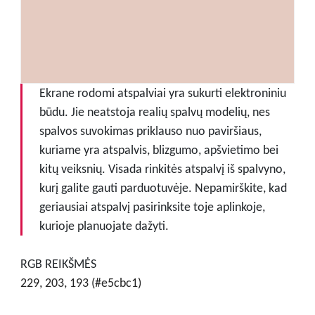
Ekrane rodomi atspalviai yra sukurti elektroniniu
būdu. Jie neatstoja realių spalvų modelių, nes
spalvos suvokimas priklauso nuo paviršiaus,
kuriame yra atspalvis, blizgumo, apšvietimo bei
kitų veiksnių. Visada rinkitės atspalvį iš spalvyno,
kurį galite gauti parduotuvėje. Nepamirškite, kad
geriausiai atspalvį pasirinksite toje aplinkoje,
kurioje planuojate dažyti.
RGB REIKŠMĖS
229, 203, 193 (#e5cbc1)