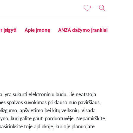
r įsigyti
Apie įmonę
ANZA dažymo įrankiai
i yra sukurti elektroniniu būdu. Jie neatstoja
nes spalvos suvokimas priklauso nuo paviršiaus,
blizgumo, apšvietimo bei kitų veiksnių. Visada
lvyno, kurį galite gauti parduotuvėje. Nepamirškite,
pasirinksite toje aplinkoje, kurioje planuojate