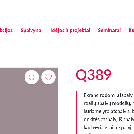
Pereiti į pagrindinį turinį
kcijos
Spalvynai
Idėjos ir projektai
Seminarai
Ku
Q389
Ekrane rodomi atspalvia
realių spalvų modelių, 
kuriame yra atspalvis, 
rinkitės atspalvį iš spa
kad geriausiai atspalvį 