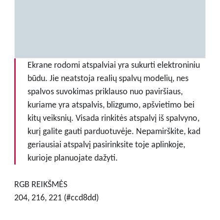
Ekrane rodomi atspalviai yra sukurti elektroniniu
būdu. Jie neatstoja realių spalvų modelių, nes
spalvos suvokimas priklauso nuo paviršiaus,
kuriame yra atspalvis, blizgumo, apšvietimo bei
kitų veiksnių. Visada rinkitės atspalvį iš spalvyno,
kurį galite gauti parduotuvėje. Nepamirškite, kad
geriausiai atspalvį pasirinksite toje aplinkoje,
kurioje planuojate dažyti.
RGB REIKŠMĖS
204, 216, 221 (#ccd8dd)