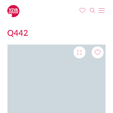
Pereiti į pagrindinį turinį
Q442