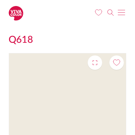
Pereiti į pagrindinį turinį
Q618