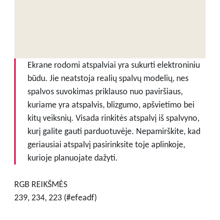
Ekrane rodomi atspalviai yra sukurti elektroniniu
būdu. Jie neatstoja realių spalvų modelių, nes
spalvos suvokimas priklauso nuo paviršiaus,
kuriame yra atspalvis, blizgumo, apšvietimo bei
kitų veiksnių. Visada rinkitės atspalvį iš spalvyno,
kurį galite gauti parduotuvėje. Nepamirškite, kad
geriausiai atspalvį pasirinksite toje aplinkoje,
kurioje planuojate dažyti.
RGB REIKŠMĖS
239, 234, 223 (#efeadf)