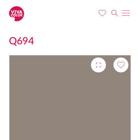
Pereiti į pagrindinį turinį
Q694