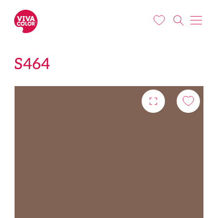
Pereiti į pagrindinį turinį
S464