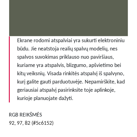
Ekrane rodomi atspalviai yra sukurti elektroniniu
būdu. Jie neatstoja realių spalvų modelių, nes
spalvos suvokimas priklauso nuo paviršiaus,
kuriame yra atspalvis, blizgumo, apšvietimo bei
kitų veiksnių. Visada rinkitės atspalvį iš spalvyno,
kurį galite gauti parduotuvėje. Nepamirškite, kad
geriausiai atspalvį pasirinksite toje aplinkoje,
kurioje planuojate dažyti.
RGB REIKŠMĖS
92, 97, 82 (#5c6152)