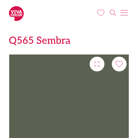
Pereiti į pagrindinį turinį
Q565 Sembra