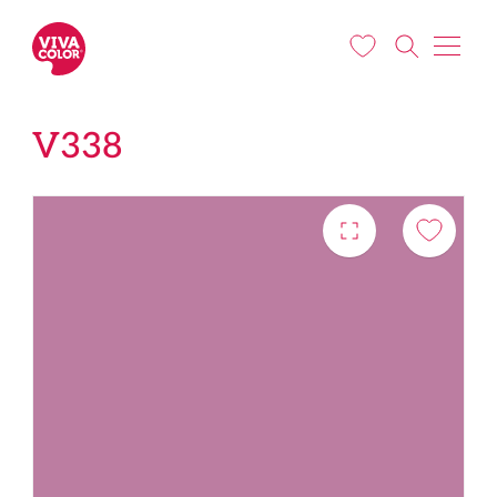
Pereiti į pagrindinį turinį
V338