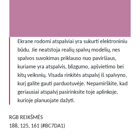
Ekrane rodomi atspalviai yra sukurti elektroniniu
būdu. Jie neatstoja realių spalvų modelių, nes
spalvos suvokimas priklauso nuo paviršiaus,
kuriame yra atspalvis, blizgumo, apšvietimo bei
kitų veiksnių. Visada rinkitės atspalvį iš spalvyno,
kurį galite gauti parduotuvėje. Nepamirškite, kad
geriausiai atspalvį pasirinksite toje aplinkoje,
kurioje planuojate dažyti.
RGB REIKŠMĖS
188, 125, 161 (#BC7DA1)