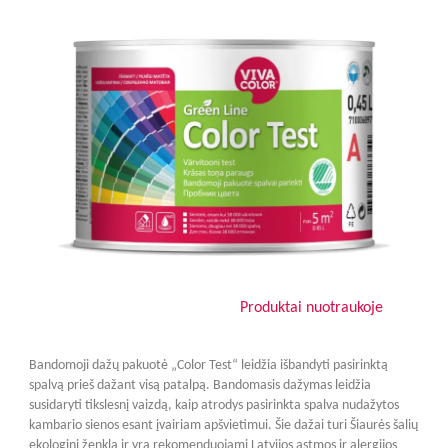
Produktai nuotraukoje
Bandomoji dažų pakuotė „Color Test“ leidžia išbandyti pasirinktą
spalvą prieš dažant visą patalpą. Bandomasis dažymas leidžia
susidaryti tikslesnį vaizdą, kaip atrodys pasirinkta spalva nudažytos
kambario sienos esant įvairiam apšvietimui. Šie dažai turi Šiaurės šalių
ekologinį ženklą ir yra rekomenduojami Latvijos astmos ir alergijos