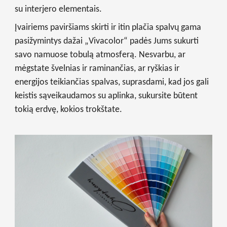
su interjero elementais.
Įvairiems paviršiams skirti ir itin plačia spalvų gama
pasižymintys dažai „Vivacolor“ padės Jums sukurti
savo namuose tobulą atmosferą. Nesvarbu, ar
mėgstate švelnias ir raminančias, ar ryškias ir
energijos teikiančias spalvas, suprasdami, kad jos gali
keistis sąveikaudamos su aplinka, sukursite būtent
tokią erdvę, kokios trokštate.