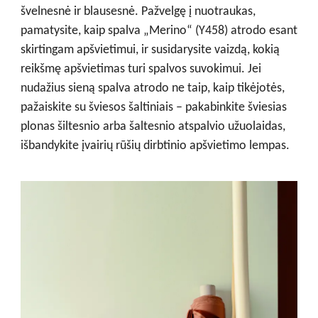
švelnesnė ir blausesnė. Pažvelgę į nuotraukas,
pamatysite, kaip spalva „Merino“ (Y458) atrodo esant
skirtingam apšvietimui, ir susidarysite vaizdą, kokią
reikšmę apšvietimas turi spalvos suvokimui. Jei
nudažius sieną spalva atrodo ne taip, kaip tikėjotės,
pažaiskite su šviesos šaltiniais – pakabinkite šviesias
plonas šiltesnio arba šaltesnio atspalvio užuolaidas,
išbandykite įvairių rūšių dirbtinio apšvietimo lempas.