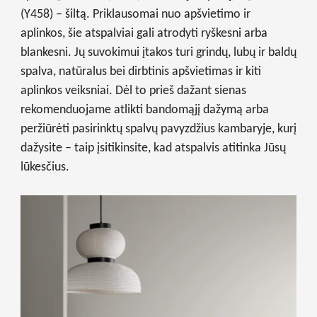
(Y458) – šiltą. Priklausomai nuo apšvietimo ir
aplinkos, šie atspalviai gali atrodyti ryškesni arba
blankesni. Jų suvokimui įtakos turi grindų, lubų ir baldų
spalva, natūralus bei dirbtinis apšvietimas ir kiti
aplinkos veiksniai. Dėl to prieš dažant sienas
rekomenduojame atlikti bandomąjį dažymą arba
peržiūrėti pasirinktų spalvų pavyzdžius kambaryje, kurį
dažysite – taip įsitikinsite, kad atspalvis atitinka Jūsų
lūkesčius.