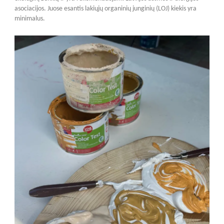
asociacijos. Juose esantis lakiųjų organinių junginių (LOJ) kiekis yra
minimalus.