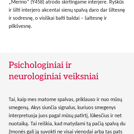
„Merino“ (Y458) atrodo skirtingame interjere. Ryškūs
ir šilti interjero akcentai sienų spalvą daro dar šiltesnę
ir sodresnę, o visiškai balti baldai – šaltesnę ir
pilkšvesnę.
Psichologiniai ir
neurologiniai veiksniai
Tai, kaip mes matome spalvas, priklauso ir nuo mūsų
smegenų. Akys siunčia signalus, kuriuos smegenys
interpretuoja juos pagal mūsų patirtį, lūkesčius ir net
nuotaiką. Tai reiškia, kad matydami tą pačią spalvą du
žmonės gali ją suvokti ne visai vienodai arba tas pats