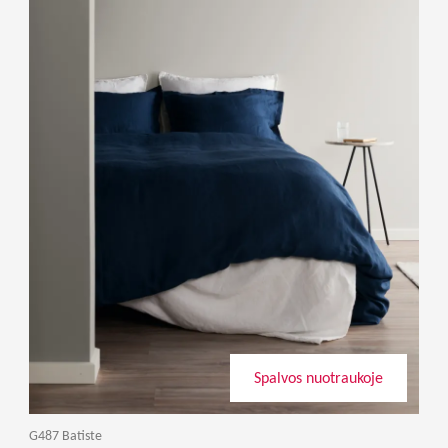
Spalvos nuotraukoje
G487 Batiste