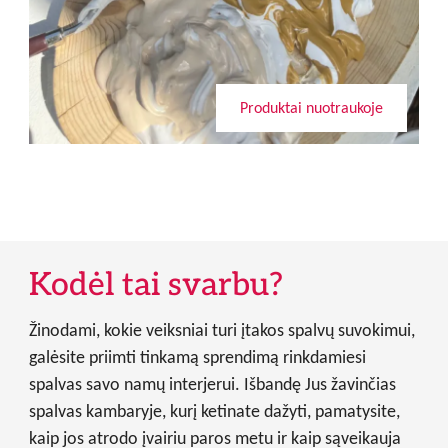
Produktai nuotraukoje
Kodėl tai svarbu?
Žinodami, kokie veiksniai turi įtakos spalvų suvokimui,
galėsite priimti tinkamą sprendimą rinkdamiesi
spalvas savo namų interjerui. Išbandę Jus žavinčias
spalvas kambaryje, kurį ketinate dažyti, pamatysite,
kaip jos atrodo įvairiu paros metu ir kaip sąveikauja