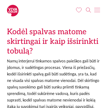
Pereiti į pagrindinį turinį
Kodėl spalvas matome
skirtingai ir kaip išsirinkti
tobulą?
Namų interjerui tinkamos spalvos paieškos gali būti ir
įdomus, ir sudėtingas procesas. Viena iš priežasčių,
kodėl išsirinkti spalvą gali būti sudėtinga, yra ta, kad
ne visada visi spalvas matome vienodai. Dėl skirtingo
spalvų suvokimo gali būti sunku priimti tinkamą
sprendimą, todėl sukūrėme vadovą, kuris padės
suprasti, kodėl spalvas matome nevienodai ir kokią
įtaką jų suvokimui turi įvairūs veiksniai, pavyzdžiui,