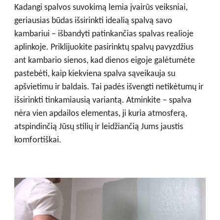
Kadangi spalvos suvokimą lemia įvairūs veiksniai,
geriausias būdas išsirinkti idealią spalvą savo
kambariui – išbandyti patinkančias spalvas realioje
aplinkoje. Priklijuokite pasirinktų spalvų pavyzdžius
ant kambario sienos, kad dienos eigoje galėtumėte
pastebėti, kaip kiekviena spalva sąveikauja su
apšvietimu ir baldais. Tai padės išvengti netikėtumų ir
išsirinkti tinkamiausią variantą. Atminkite – spalva
nėra vien apdailos elementas, ji kuria atmosferą,
atspindinčią Jūsų stilių ir leidžiančią Jums jaustis
komfortiškai.