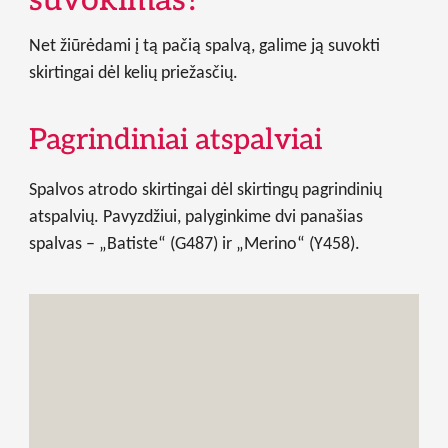
Net žiūrėdami į tą pačią spalvą, galime ją suvokti
skirtingai dėl kelių priežasčių.
Pagrindiniai atspalviai
Spalvos atrodo skirtingai dėl skirtingų pagrindinių
atspalvių. Pavyzdžiui, palyginkime dvi panašias
spalvas – „Batiste“ (G487) ir „Merino“ (Y458).