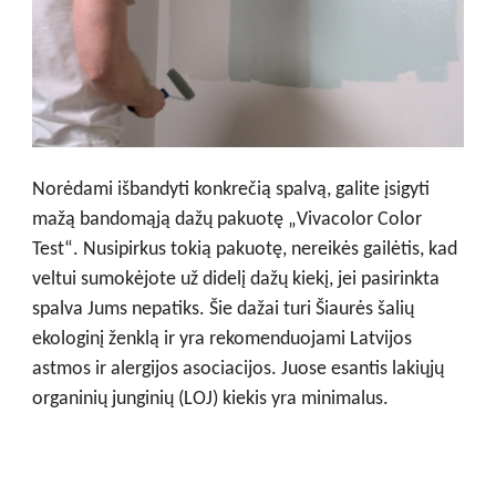
Norėdami išbandyti konkrečią spalvą, galite įsigyti
mažą bandomąją dažų pakuotę „Vivacolor Color
Test“. Nusipirkus tokią pakuotę, nereikės gailėtis, kad
veltui sumokėjote už didelį dažų kiekį, jei pasirinkta
spalva Jums nepatiks. Šie dažai turi Šiaurės šalių
ekologinį ženklą ir yra rekomenduojami Latvijos
astmos ir alergijos asociacijos. Juose esantis lakiųjų
organinių junginių (LOJ) kiekis yra minimalus.