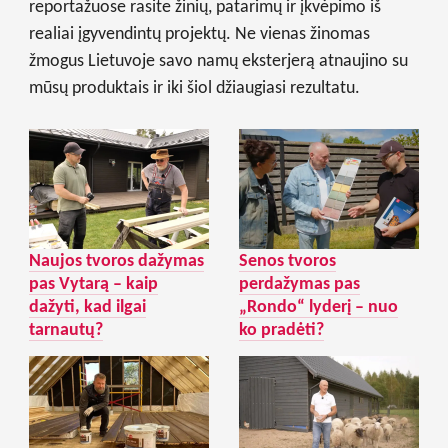
reportažuose rasite žinių, patarimų ir įkvėpimo iš
realiai įgyvendintų projektų. Ne vienas žinomas
žmogus Lietuvoje savo namų eksterjerą atnaujino su
mūsų produktais ir iki šiol džiaugiasi rezultatu.
Naujos tvoros dažymas
Senos tvoros
pas Vytarą – kaip
perdažymas pas
dažyti, kad ilgai
„Rondo“ lyderį – nuo
tarnautų?
ko pradėti?