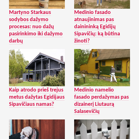
Martyno Starkaus
Medinio fasado
sodybos dažymo
atnaujinimas pas
procesas: nuo dažų
dainininką Egidijų
pasirinkimo iki dažymo
Sipavičių: ką būtina
darbų
žinoti?
Kaip atrodo prieš trejus
Medinio namelio
metus dažytas Egidijaus
fasado perdažymas pas
Sipavičiaus namas?
dizainerį Liutaurą
Salasevičių