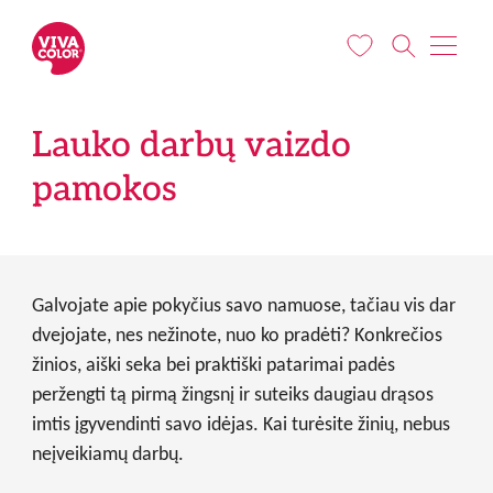
Pereiti į pagrindinį turinį
Lauko darbų vaizdo
pamokos
Galvojate apie pokyčius savo namuose, tačiau vis dar
dvejojate, nes nežinote, nuo ko pradėti? Konkrečios
žinios, aiški seka bei praktiški patarimai padės
peržengti tą pirmą žingsnį ir suteiks daugiau drąsos
imtis įgyvendinti savo idėjas. Kai turėsite žinių, nebus
neįveikiamų darbų.