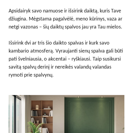
Apsidairyk savo namuose ir išsirink daiktą, kuris Tave
džiugina. Mėgstama pagalvėlė, meno kūrinys, vaza ar
netgi vazonas – šių daiktų spalvos jau yra Tau mielos.
Išsirink dvi ar tris šio daikto spalvas ir kurk savo
kambario atmosferą. Vyraujanti sienų spalva gali būti
pati švelniausia, o akcentai – ryškiausi. Taip susikursi
savitą spalvų derinį ir nereikės valandų valandas
rymoti prie spalvynų.