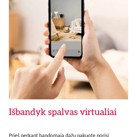
Išbandyk spalvas virtualiai
Prieš perkant bandomąją dažų pakuotę norisi