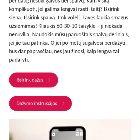
per daug nesuki galvos dėl spalvų. Kam viską
komplikuoti, jei galima lengvai rasti išeitį? Išsirink
sieną. Išsirink spalvą. Imk volelį. Tavęs laukia smagus
užsiėmimas! Kliaukis 60-30-10 taisykle – ji niekada
nenuvilia. Naudokis mūsų paruoštais spalvų deriniais,
jei jie tau patinka. O jei po metų sugalvosi perdažyti,
bus dar paprasčiau, nes jau žinosi, kaip lengva tai
padaryti.
Išsirink dažus
Dažymo instrukcijos