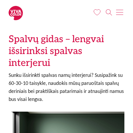
Pereiti į pagrindinį turinį
Spalvų gidas – lengvai
išsirinksi spalvas
interjerui
Sunku išsirinkti spalvas namų interjerui? Susipažink su
60-30-10 taisykle, naudokis mūsų paruoštais spalvų
deriniais bei praktiškais patarimais ir atnaujinti namus
bus visai lengva.