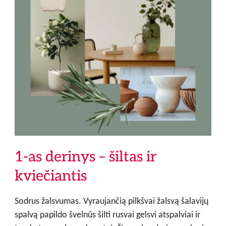
1-as derinys – šiltas ir
kviečiantis
Sodrus žalsvumas. Vyraujančią pilkšvai žalsvą šalavijų
spalvą papildo švelnūs šilti rusvai gelsvi atspalviai ir