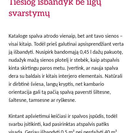
Tiesiog išbandyk be ilgų
svarstymų
Kataloge spalva atrodo vienaip, bet ant tavo sienos –
visai kitaip. Todėl prieš galutinai apsisprendžiant verta
ją išbandyti. Nusipirk bandomąją 0,45 l dažų pakuotę,
nudažyk mažą sienos plotelį ir stebėk, kaip atspalvis
kinta skirtingu paros metu. Įvertink, ar nauja spalva
dera su baldais ir kitais interjero elementais. Natūrali
ir dirbtinė šviesa, langų kryptis, net kambario
orientacija gali tą pačią spalvą paversti šiltesne,
šaltesne, tamsesne ar ryškesne.
Kintant apšvietimui keičiasi ir spalvos įspūdis, todėl
svarbu įsitikinti, kad pasirinktas atspalvis patiks
visada. Geriau išbandyti 0,5 m² nei perdažyti 40 m².