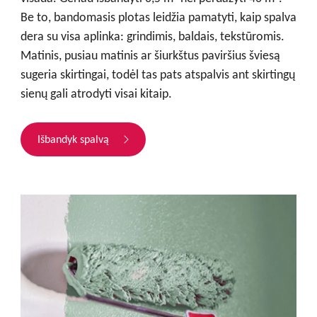
Be to, bandomasis plotas leidžia pamatyti, kaip spalva
dera su visa aplinka: grindimis, baldais, tekstūromis.
Matinis, pusiau matinis ar šiurkštus paviršius šviesą
sugeria skirtingai, todėl tas pats atspalvis ant skirtingų
sienų gali atrodyti visai kitaip.
Išbandyk spalvą