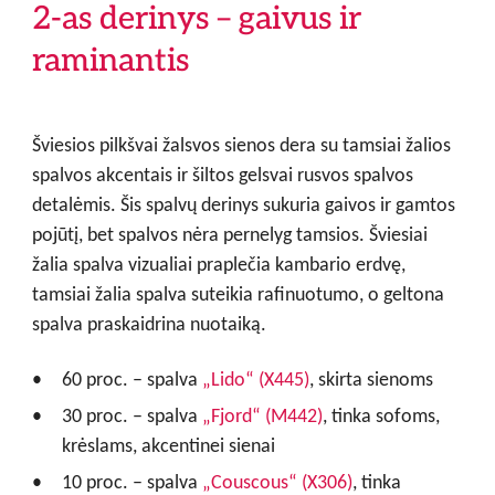
2-as derinys – gaivus ir
raminantis
Šviesios pilkšvai žalsvos sienos dera su tamsiai žalios
spalvos akcentais ir šiltos gelsvai rusvos spalvos
detalėmis. Šis spalvų derinys sukuria gaivos ir gamtos
pojūtį, bet spalvos nėra pernelyg tamsios. Šviesiai
žalia spalva vizualiai praplečia kambario erdvę,
tamsiai žalia spalva suteikia rafinuotumo, o geltona
spalva praskaidrina nuotaiką.
60 proc. – spalva
„Lido“ (X445)
, skirta sienoms
30 proc. – spalva
„Fjord“ (M442)
, tinka sofoms,
krėslams, akcentinei sienai
10 proc. – spalva
„Couscous“ (X306)
, tinka