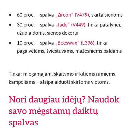
60 proc. – spalva
„Zircon“ (V479)
, skirta sienoms
30 proc. – spalva
„Jade“ (V449)
, tinka patalynei,
užuolaidoms, sienos dekorui
10 proc. – spalva
„Beeswax“ (L396)
, tinka
pagalvėlėms, šviestuvams, mažesniems baldams
Tinka: miegamajam, skaitymo ir kitiems ramiems
kampeliams – atsipalaiduoti skirtoms vietoms.
Nori daugiau idėjų? Naudok
savo mėgstamų daiktų
spalvas