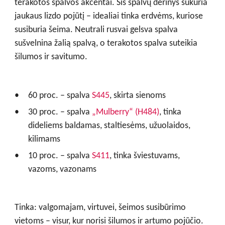
terakotos spalvos akcentai. Šis spalvų derinys sukuria
jaukaus lizdo pojūtį – idealiai tinka erdvėms, kuriose
susiburia šeima. Neutrali rusvai gelsva spalva
sušvelnina žalią spalvą, o terakotos spalva suteikia
šilumos ir savitumo.
60 proc. – spalva
S445
, skirta sienoms
30 proc. – spalva
„Mulberry“ (H484)
, tinka
dideliems baldamas, staltiesėms, užuolaidos,
kilimams
10 proc. – spalva
S411
, tinka šviestuvams,
vazoms, vazonams
Tinka: valgomajam, virtuvei, šeimos susibūrimo
vietoms – visur, kur norisi šilumos ir artumo pojūčio.