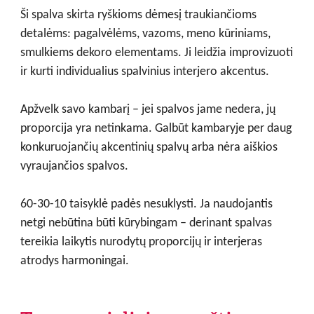
Ši spalva skirta ryškioms dėmesį traukiančioms
detalėms: pagalvėlėms, vazoms, meno kūriniams,
smulkiems dekoro elementams. Ji leidžia improvizuoti
ir kurti individualius spalvinius interjero akcentus.
Apžvelk savo kambarį – jei spalvos jame nedera, jų
proporcija yra netinkama. Galbūt kambaryje per daug
konkuruojančių akcentinių spalvų arba nėra aiškios
vyraujančios spalvos.
60-30-10 taisyklė padės nesuklysti. Ja naudojantis
netgi nebūtina būti kūrybingam – derinant spalvas
tereikia laikytis nurodytų proporcijų ir interjeras
atrodys harmoningai.