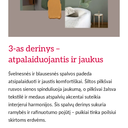
3-as derinys –
atpalaiduojantis ir jaukus
Švelnesnės ir blausesnės spalvos padeda
atsipalaiduoti ir jaustis komfortiškai. Šiltos pilkšvai
rusvos sienos spinduliuoja jaukumą, o pilkšvai žalsva
tekstilė ir medaus atspalvių akcentai suteikia
interjerui harmonijos. Šis spalvų derinys sukuria
ramybės ir rafinuotumo pojūtį – puikiai tinka poilsiui
skirtoms erdvėms.