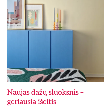
Naujas dažų sluoksnis –
geriausia išeitis