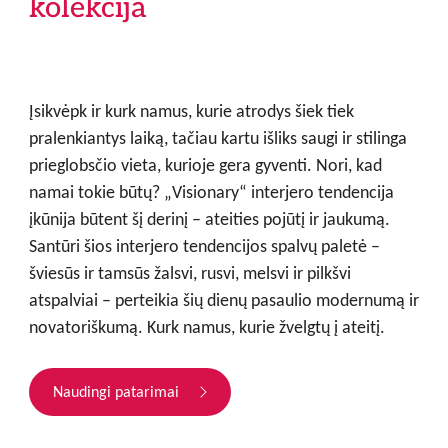
kolekcija
Įsikvėpk ir kurk namus, kurie atrodys šiek tiek
pralenkiantys laiką, tačiau kartu išliks saugi ir stilinga
prieglobsčio vieta, kurioje gera gyventi. Nori, kad
namai tokie būtų? „Visionary“ interjero tendencija
įkūnija būtent šį derinį – ateities pojūtį ir jaukumą.
Santūri šios interjero tendencijos spalvų paletė –
šviesūs ir tamsūs žalsvi, rusvi, melsvi ir pilkšvi
atspalviai – perteikia šių dienų pasaulio modernumą ir
novatoriškumą. Kurk namus, kurie žvelgtų į ateitį.
Naudingi patarimai