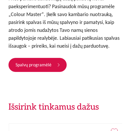
paeksperimentuoti? Pasinaudok mūsų programėle
„Colour Master“. Įkelk savo kambario nuotrauką,
pasirink spalvas iš mūsų spalvyno ir pamatysi, kaip
atrodo jomis nudažytos Tavo namų sienos
papildytojoje realybėje. Labiausiai patikusias spalvas
išsaugok – prireiks, kai nueisi į dažų parduotuvę.
Spalvų programėlė
Išsirink tinkamus dažus