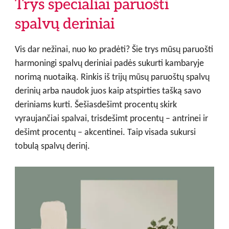
Trys specialiai paruošti
spalvų deriniai
Vis dar nežinai, nuo ko pradėti? Šie trys mūsų paruošti
harmoningi spalvų deriniai padės sukurti kambaryje
norimą nuotaiką. Rinkis iš trijų mūsų paruoštų spalvų
derinių arba naudok juos kaip atspirties tašką savo
deriniams kurti. Šešiasdešimt procentų skirk
vyraujančiai spalvai, trisdešimt procentų – antrinei ir
dešimt procentų – akcentinei. Taip visada sukursi
tobulą spalvų derinį.