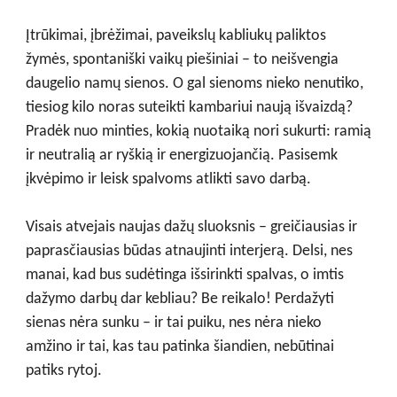
Įtrūkimai, įbrėžimai, paveikslų kabliukų paliktos
žymės, spontaniški vaikų piešiniai – to neišvengia
daugelio namų sienos. O gal sienoms nieko nenutiko,
tiesiog kilo noras suteikti kambariui naują išvaizdą?
Pradėk nuo minties, kokią nuotaiką nori sukurti: ramią
ir neutralią ar ryškią ir energizuojančią. Pasisemk
įkvėpimo ir leisk spalvoms atlikti savo darbą.
Visais atvejais naujas dažų sluoksnis – greičiausias ir
paprasčiausias būdas atnaujinti interjerą. Delsi, nes
manai, kad bus sudėtinga išsirinkti spalvas, o imtis
dažymo darbų dar kebliau? Be reikalo! Perdažyti
sienas nėra sunku – ir tai puiku, nes nėra nieko
amžino ir tai, kas tau patinka šiandien, nebūtinai
patiks rytoj.