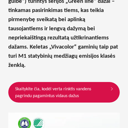
gulbė“) turintys serijos „Green line“ dažai –
tinkamas pasirinkimas tiems, kas teikia
pirmenybę sveikatą bei aplinką
tausojantiems ir lengvą dažymą bei
nepriekaištingą rezultatą užtikrinantiems
dažams.
Keletas
„
Vivacolor
“
gaminių taip pat
turi M1 statybinių medžiagų emisijos klasės
ženklą.
Skaitykite čia, kodėl verta rinktis vandens
pagrindu pagamintus vidaus dažus