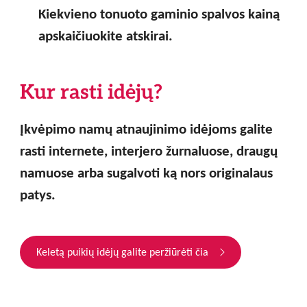
Kiekvieno tonuoto gaminio spalvos kainą
apskaičiuokite atskirai.
Kur rasti idėjų?
Įkvėpimo namų atnaujinimo idėjoms galite
rasti internete, interjero žurnaluose, draugų
namuose arba sugalvoti ką nors originalaus
patys.
Keletą puikių idėjų galite peržiūrėti čia