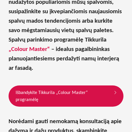
nudažytos populiariomis mūsų spalvomis,
susipažinkite su įkvepiančiomis naujausiomis
spalvų mados tendencijomis arba kurkite
savo mėgstamiausių vietų spalvų paletes.
Spalvų parinkimo programėlę Tikkurila
„Colour Master“
– idealus pagalbininkas
planuojantiesiems perdažyti namų interjerą
ar fasadą.
Išbandykite Tikkurila „Colour Master“
programėlę
Norėdami gauti nemokamą konsultaciją apie
dažymą ir dažų produktus, skambinkite