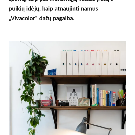
puikių idėjų, kaip atnaujinti namus
„
Vivacolor
“
dažų pagalba.