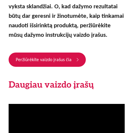
vyksta sklandžiai. O, kad dažymo rezultatai
būtų dar geresni ir žinotumėte, kaip tinkamai
naudoti išsirinktą produktą, peržiūrėkite
mūsų dažymo instrukcijų vaizdo įrašus.
Peržiūrėkite vaizdo įrašus čia
Daugiau vaizdo įrašų