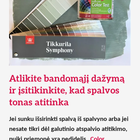
Atlikite bandomąjį dažymą
ir įsitikinkite, kad spalvos
tonas atitinka
Jei sunku išsirinkti spalvą iš spalvyno arba jei
nesate tikri dėl galutinio atspalvio atitikimo,
puiki priemonė yra nedidelis
„Color