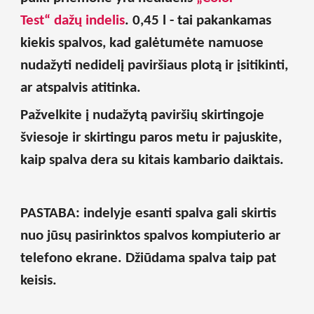
Test“ dažų
indelis
. 0,45 l - tai pakankamas
kiekis spalvos, kad galėtumėte namuose
nudažyti nedidelį paviršiaus plotą ir įsitikinti,
ar atspalvis atitinka.
Pažvelkite į nudažytą paviršių skirtingoje
šviesoje ir skirtingu paros metu ir pajuskite,
kaip spalva dera su kitais kambario daiktais.
PASTABA: indelyje esanti spalva gali skirtis
nuo jūsų pasirinktos spalvos kompiuterio ar
telefono ekrane. Džiūdama spalva taip pat
keisis.