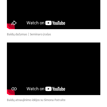
Baldų dažymas | Seminaro įrašas
Baldų atnaujinimo idėjos su Simona Patraite