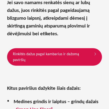
Jei savo namams renkatės sienų ar lubų
dažus, juos rinkitės pagal pageidaujamą
blizgumo laipsnį, atkreipdami dėmesį į
skirtingą gaminių atsparumą plovimui ir
dėvėjimuisi bei etiketes.
Rinkitės dažus pagal kambarius ir dažomą
paviršių
Kitus paviršius dažykite šiais dažais:
Medines grindis ir laiptus – grindų dažais