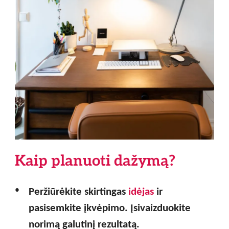
Kaip planuoti dažymą?
Peržiūrėkite skirtingas
idėjas
ir
pasisemkite įkvėpimo. Įsivaizduokite
norimą galutinį rezultatą.