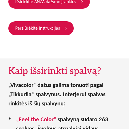
Išsirinkite ANZA dažymo įrankius
Peržiūrėkite instrukcijas
Kaip išsirinkti spalvą?
„
Vivacolor
“
dažus galima tonuoti pagal
„
Tikkurila
“
spalvynus. Interjerui spalvas
rinkitės iš šių spalvynų:
„
Feel the Color
“
spalvyną sudaro 263
spalvos.
Švelnūs atspalviai vidaus