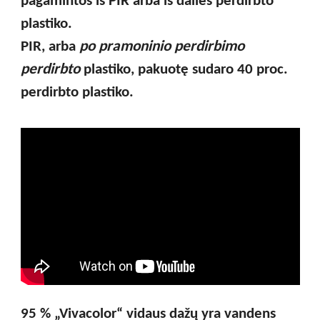
pagamintos iš PIR arba iš dalies perdirbto
plastiko.
PIR
, arba
po pramoninio perdirbimo
perdirbto
plastiko, pakuotę sudaro 40 proc.
perdirbto plastiko.
95 %
„
Vivacolor
“
vidaus dažų yra vandens