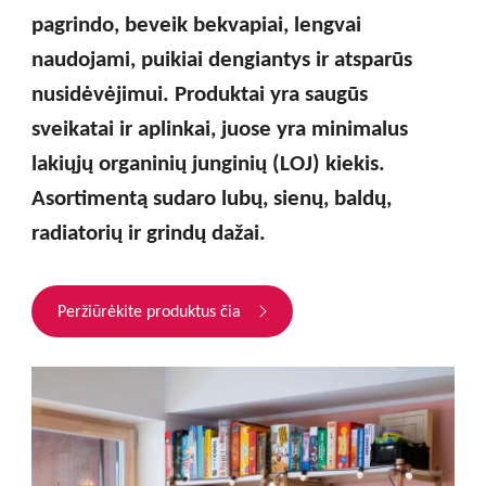
pagrindo, beveik bekvapiai, lengvai
naudojami, puikiai dengiantys ir atsparūs
nusidėvėjimui. Produktai yra saugūs
sveikatai ir aplinkai, juose yra minimalus
lakiųjų organinių junginių (LOJ) kiekis.
Asortimentą sudaro lubų, sienų, baldų,
radiatorių ir grindų dažai.
Peržiūrėkite produktus čia