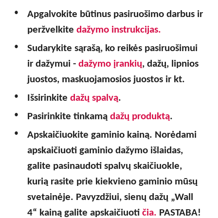
Apgalvokite būtinus pasiruošimo darbus ir
peržvelkite
dažymo instrukcijas.
Sudarykite sąrašą, ko reikės pasiruošimui
ir dažymui -
dažymo įrankių
, dažų, lipnios
juostos, maskuojamosios juostos ir kt.
Išsirinkite
dažų spalvą
.
Pasirinkite tinkamą
dažų produktą
.
Apskaičiuokite gaminio kainą. Norėdami
apskaičiuoti gaminio dažymo išlaidas,
galite pasinaudoti spalvų skaičiuokle,
kurią rasite prie kiekvieno gaminio mūsų
svetainėje. Pavyzdžiui, sienų dažų
„
Wall
4
“
kainą galite apskaičiuoti
čia.
PASTABA!