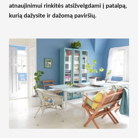
atnaujinimui rinkitės atsižvelgdami į patalpą,
kurią dažysite ir dažomą paviršių.