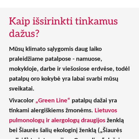
Kaip išsirinkti tinkamus
dažus?
Mūsų klimato sąlygomis daug laiko
praleidžiame patalpose - namuose,
mokykloje, darbe ir viešosiose erdvėse, todėl
patalpų oro kokybė yra labai svarbi mūsų
sveikatai.
Vivacolor
„
Green Line
“
patalpų dažai yra
tinkami alergiškiems žmonėms.
Lietuvos
pulmonologų ir alergologų draugijos
ženklą
bei Šiaurės šalių ekologinį ženklą („Šiaurės