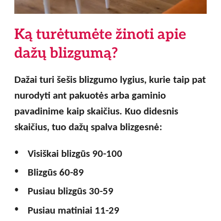
Ką turėtumėte žinoti apie
dažų blizgumą?
Dažai turi šešis blizgumo lygius, kurie taip pat
nurodyti ant pakuotės arba gaminio
pavadinime kaip skaičius. Kuo didesnis
skaičius, tuo dažų spalva blizgesnė:
Visiškai blizgūs
90-100
Blizgūs
60-89
Pusiau blizgūs
30-59
Pusiau matiniai
11-29