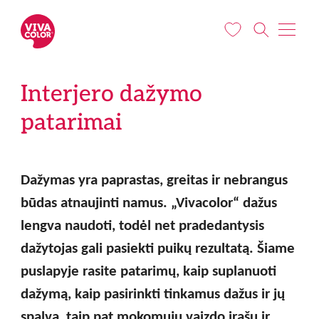
Pereiti į pagrindinį turinį
Interjero dažymo
patarimai
Dažymas yra paprastas, greitas ir nebrangus
būdas atnaujinti namus.
„
Vivacolor
“
dažus
lengva naudoti, todėl net pradedantysis
dažytojas gali pasiekti puikų rezultatą. Šiame
puslapyje rasite patarimų, kaip suplanuoti
dažymą, kaip pasirinkti tinkamus dažus ir jų
spalvą, taip pat mokomųjų vaizdo įrašų ir