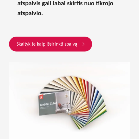
atspalvis gali labai skirtis nuo tikrojo
atspalvio.
Skaitykite kaip išsirinkti spalvą